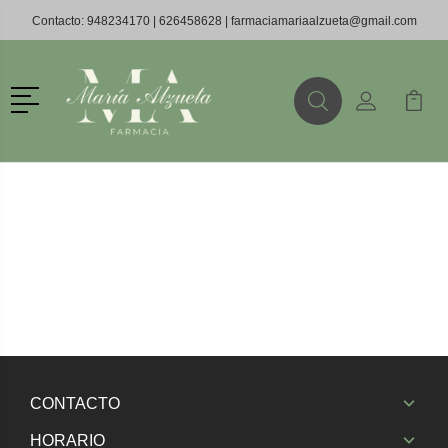
Contacto:
948234170
|
626458628
|
farmaciamariaalzueta@gmail.com
Menú
Buscar
Mi Cuenta
Mi Ca
Buscar
CONTACTO
HORARIO