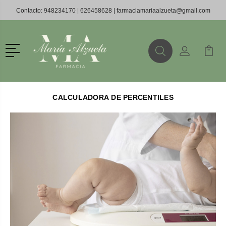
Contacto:
948234170
|
626458628
|
farmaciamariaalzueta@gmail.com
Menú
Buscar
Mi Cuenta
Mi Ca
Buscar
CALCULADORA
DE PERCENTILES