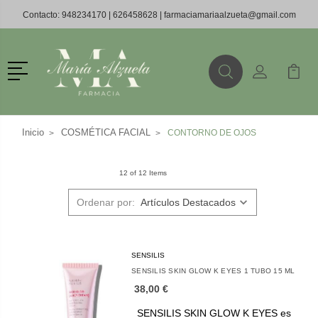
Contacto:
948234170
|
626458628
|
farmaciamariaalzueta@gmail.com
Menú
Buscar
Mi Cuenta
Mi Ca
Buscar
Inicio
COSMÉTICA FACIAL
CONTORNO DE OJOS
12 of 12 Items
Ordenar por:
SENSILIS
SENSILIS SKIN GLOW K EYES 1 TUBO 15 ML
38,00 €
SENSILIS SKIN GLOW K EYES es