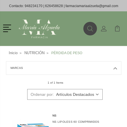
Contacto:
948234170
|
626458628
|
farmaciamariaalzueta@gmail.com
Menú
Buscar
Mi Cuenta
Mi Ca
Buscar
Inicio
NUTRICIÓN
PÉRDIDA DE PESO
MARCAS
1 of 1 Items
Ordenar por:
NS
NS LIPOLESS 60 COMPRIMIDOS