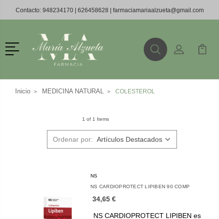
Contacto:
948234170
|
626458628
|
farmaciamariaalzueta@gmail.com
Menú
Buscar
Mi Cuenta
Mi Ca
Buscar
Inicio
MEDICINA NATURAL
COLESTEROL
1 of 1 Items
Ordenar por:
NS
NS CARDIOPROTECT LIPIBEN 90 COMP
34,65 €
NS CARDIOPROTECT LIPIBEN es