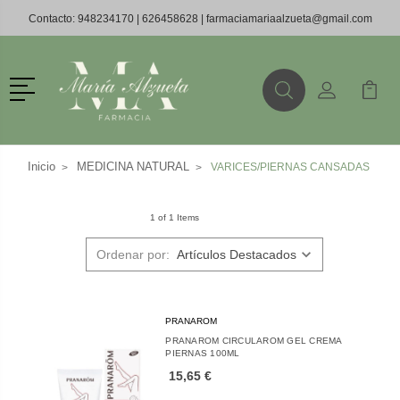
Contacto:
948234170
|
626458628
|
farmaciamariaalzueta@gmail.com
Menú
Buscar
Mi Cuenta
Mi Ca
Buscar
Inicio
MEDICINA NATURAL
VARICES/PIERNAS CANSADAS
1 of 1 Items
Ordenar por:
PRANAROM
PRANAROM CIRCULAROM GEL CREMA
PIERNAS 100ML
15,65 €