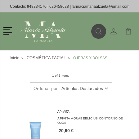
Contacto:
948234170
|
626458628
|
farmaciamariaalzueta@gmail.com
Menú
Buscar
Mi Cuenta
Mi Ca
Buscar
Inicio
COSMÉTICA FACIAL
OJERAS Y BOLSAS
1 of 1 Items
Ordenar por:
APIVITA
APIVITA AQUABEELICIUS CONTORNO DE
OJOS
20,90 €