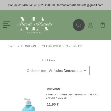
Contacto:
948234170
|
626458628
|
farmaciamariaalzueta@gmail.com
Menú
Buscar
Mi Cuenta
Mi Ca
Buscar
Inicio
COVID-19
GEL ANTISÉPTICO Y SPRAYS
1 of 1 Items
Ordenar por:
HARTMANN
STERILLIUM GEL ANTISEPTICO PIEL CON
VALVULA 475 ML
11,90 €